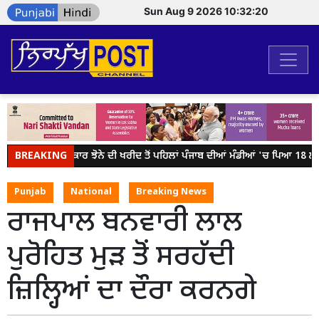
Sun Aug 9 2026 10:32:20
BREAKING
ਕੇਂਦਰ ਸਰਕਾਰ ਝੋਨੇ ਦੀ ਖਰੀਦ ਤੋਂ ਪਹਿਲਾਂ ਪੰਜਾਬ ਦੀਆਂ ਮੰਡੀਆਂ 'ਚ ਪਿਆ 18 ਲੱਖ 
Punjab
National
Breaking News
ਰਾਜਪਾਲ ਬਨਵਾਰੀ ਲਾਲ
ਪੁਰੋਹਿਤ ਮੁੜ ਤੋਂ ਸਰਹੱਦੀ
ਜ਼ਿਲ੍ਹਿਆਂ ਦਾ ਦੌਰਾ ਕਰਨਗੇ