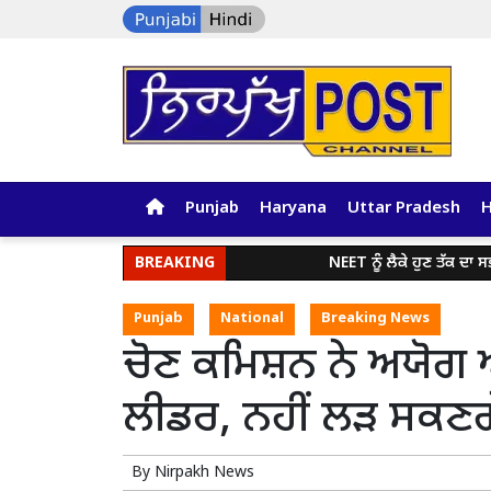
Punjab
Haryana
Uttar Pradesh
BREAKING
NEET ਨੂੰ ਲੈਕੇ ਹੁਣ ਤੱਕ ਦਾ ਸਭ ਤ
Punjab
National
Breaking News
ਚੋਣ ਕਮਿਸ਼ਨ ਨੇ ਅਯੋਗ 
ਲੀਡਰ, ਨਹੀਂ ਲੜ ਸਕਣਗੇ
By
Nirpakh News