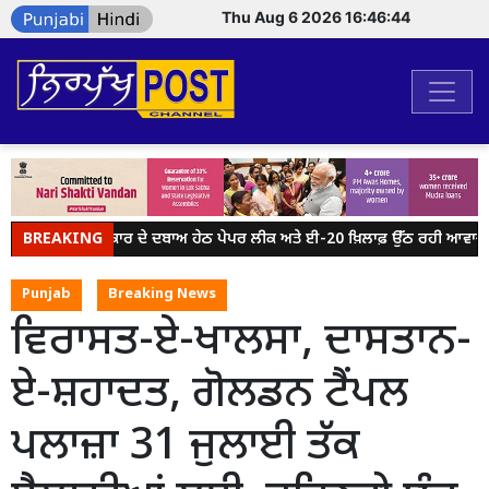
Thu Aug 6 2026 16:46:44
BREAKING
ਮੋਦੀ ਸਰਕਾਰ ਦੇ ਦਬਾਅ ਹੇਠ ਪੇਪਰ ਲੀਕ ਅਤੇ ਈ-20 ਖ਼ਿਲਾਫ਼ ਉੱਠ ਰਹੀ ਆਵਾਜ਼ ਨੂ
Punjab
Breaking News
ਵਿਰਾਸਤ-ਏ-ਖਾਲਸਾ, ਦਾਸਤਾਨ-
ਏ-ਸ਼ਹਾਦਤ, ਗੋਲਡਨ ਟੈਂਪਲ
ਪਲਾਜ਼ਾ 31 ਜੁਲਾਈ ਤੱਕ