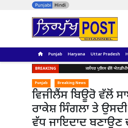
Punjab
Haryana
Uttar Pradesh
BREAKING
ਜਲੰਧਰ ਪੁਲਿਸ ਵੱਲੋਂ ਐਨਡੀਪੀਐੱਸ
Punjab
Breaking News
ਵਿਜੀਲੈਂਸ ਬਿਊਰੋ ਵੱਲੋਂ
ਰਾਕੇਸ਼ ਸਿੰਗਲਾ ਤੇ ਉਸਦ
ਵੱਧ ਜਾਇਦਾਦ ਬਣਾਉਣ 