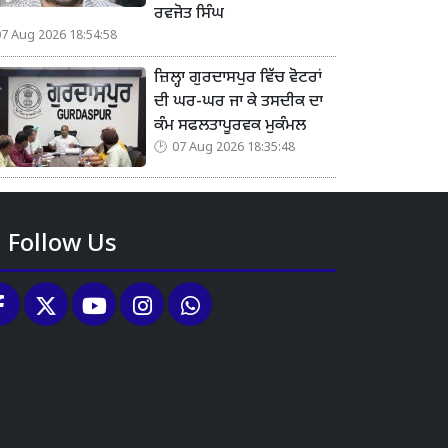
ਰਵਜੋਤ ਸਿੰਘ
07 Aug 2026 18:54:58
ਜ਼ਿਲ੍ਹਾ ਗੁਰਦਾਸਪੁਰ ਵਿੱਚ ਵੋਟਰਾਂ
ਦੀ ਘਰ-ਘਰ ਜਾ ਕੇ ਤਸਦੀਕ ਦਾ
ਕੰਮ ਸਫਲਤਾਪੂਰਵਕ ਮੁਕੰਮਲ
07 Aug 2026 18:35:48
Follow Us