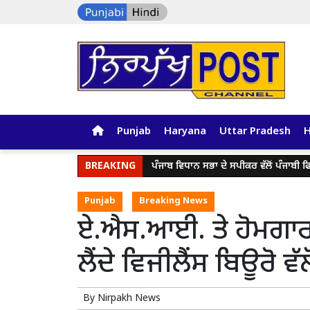
Punjab
Haryana
Uttar Pradesh
BREAKING
ਪੰਜਾਬ ਵਿਧਾਨ ਸਭਾ ਦੇ ਸਪੀਕਰ ਵੱਲੋਂ ਪੰਜਾਬੀ ਫਿਲਮ "
Punjab
Breaking News
ਏ.ਐਸ.ਆਈ. ਤੇ ਹੋਮਗਾਰ
ਲੈਂਦੇ ਵਿਜੀਲੈਂਸ ਬਿਊਰੋ ਵੱਲ
By
Nirpakh News