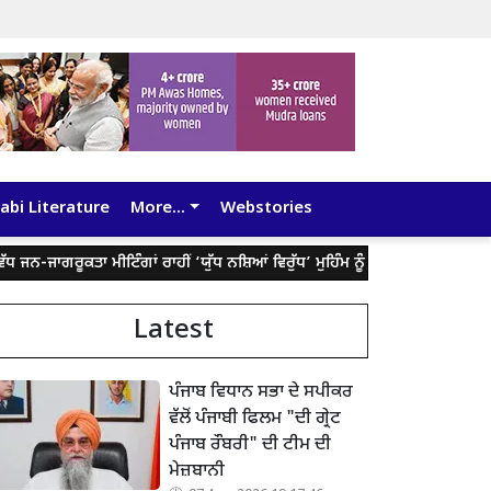
abi Literature
More...
Webstories
ਜਨ-ਜਾਗਰੂਕਤਾ ਮੀਟਿੰਗਾਂ ਰਾਹੀਂ ‘ਯੁੱਧ ਨਸ਼ਿਆਂ ਵਿਰੁੱਧ’ ਮੁਹਿੰਮ ਨੂੰ ਹਰ ਪਿੰਡ ਅਤੇ ਹਰ ਜਮਾਤ
Latest
ਪੰਜਾਬ ਵਿਧਾਨ ਸਭਾ ਦੇ ਸਪੀਕਰ
ਵੱਲੋਂ ਪੰਜਾਬੀ ਫਿਲਮ "ਦੀ ਗ੍ਰੇਟ
ਪੰਜਾਬ ਰੌਬਰੀ" ਦੀ ਟੀਮ ਦੀ
ਮੇਜ਼ਬਾਨੀ