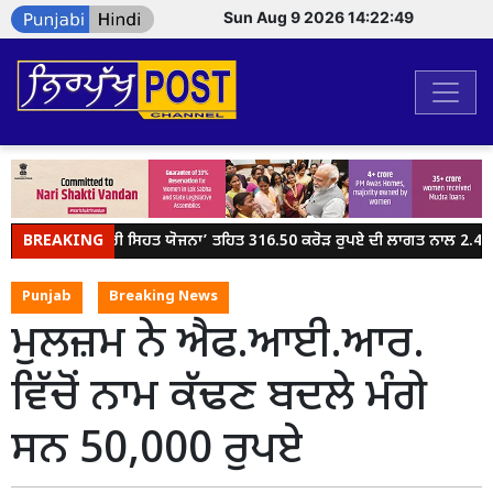
Sun Aug 9 2026 14:22:49
BREAKING
ਮੁੱਖ ਮੰਤਰੀ ਸਿਹਤ ਯੋਜਨਾ’ ਤਹਿਤ 316.50 ਕਰੋੜ ਰੁਪਏ ਦੀ ਲਾਗਤ ਨਾਲ 2.44 
Punjab
Breaking News
ਮੁਲਜ਼ਮ ਨੇ ਐਫ.ਆਈ.ਆਰ.
ਵਿੱਚੋਂ ਨਾਮ ਕੱਢਣ ਬਦਲੇ ਮੰਗੇ
ਸਨ 50,000 ਰੁਪਏ