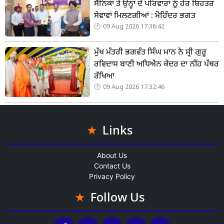
ਸੈਨਿਕਾਂ ਤੇ ਉਨ੍ਹਾਂ ਦੇ ਪਰਿਵਾਰਾਂ ਨੂੰ ਹੋਰ ਬਿਹਤਰ
ਸੇਵਾਵਾਂ ਮਿਲਣਗੀਆਂ : ਮੋਹਿੰਦਰ ਭਗਤ
09 Aug 2026 17:38:42
ਮੁੱਖ ਮੰਤਰੀ ਭਗਵੰਤ ਸਿੰਘ ਮਾਨ ਨੇ ਸ੍ਰੀ ਗੁਰੂ
ਰਵਿਦਾਸ ਬਾਣੀ ਅਧਿਐਨ ਕੇਂਦਰ ਦਾ ਨੀਂਹ ਪੱਥਰ
ਰੱਖਿਆ
09 Aug 2026 17:32:46
Links
About Us
Contact Us
Privacy Policy
Follow Us