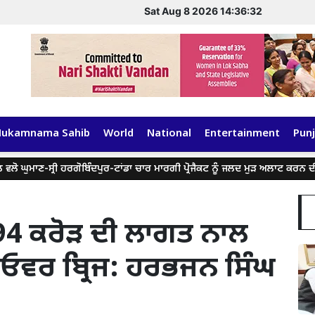
Sat Aug 8 2026 14:36:32
Hukamnama Sahib
World
National
Entertainment
Punj
ਮਾਣ-ਸ੍ਰੀ ਹਰਗੋਬਿੰਦਪੁਰ-ਟਾਂਡਾ ਚਾਰ ਮਾਰਗੀ ਪ੍ਰੋਜੈਕਟ ਨੂੰ ਜਲਦ ਮੁੜ ਅਲਾਟ ਕਰਨ ਦੀ ਕੀਤੀ ਮ
.94 ਕਰੋੜ ਦੀ ਲਾਗਤ ਨਾਲ
ੇ ਓਵਰ ਬ੍ਰਿਜ: ਹਰਭਜਨ ਸਿੰਘ