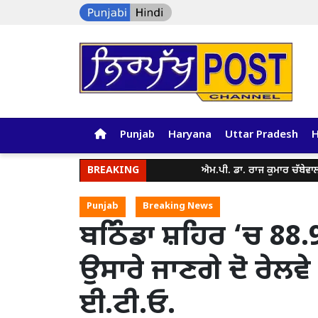
Punjab
Haryana
Uttar Pradesh
BREAKING
ਐਮ.ਪੀ. ਡਾ. ਰਾਜ ਕੁਮਾਰ ਚੱਬੇਵਾਲ ਵਲੋ ਘੁ
Punjab
Breaking News
ਬਠਿੰਡਾ ਸ਼ਹਿਰ ‘ਚ 88
ਉਸਾਰੇ ਜਾਣਗੇ ਦੋ ਰੇਲਵ
ਈ.ਟੀ.ਓ.