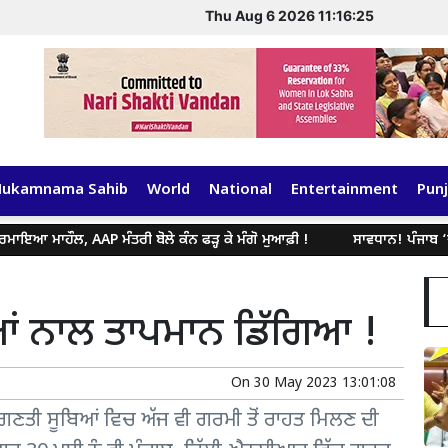
Thu Aug 6 2026 11:16:26
Hukamnama Sahib
World
National
Entertainment
Punj
ਇਆ ਮਾਹੌਲ, AAP ਮੰਤਰੀ ਬੋਲੇ ਕੰਨ ਫੜ੍ਹ ਕੇ ਮੰਗੋ ਮੁਆਫ਼ੀ !
ਸਾਵਧਾਨ! ਪੰਜਾਬ ‘ਚ ਅੱਜ
ਿਆਂ ਨਾਲ ਤਾਪਮਾਨ ਡਿੱਗਿਆ !
On
30 May 2023 13:01:08
ੀ ਗਿਣਤੀ ਸੂਬਿਆਂ ਵਿਚ ਅੱਜ ਵੀ ਗਰਮੀ ਤੋਂ ਰਾਹਤ ਮਿਲਣ ਦੀ