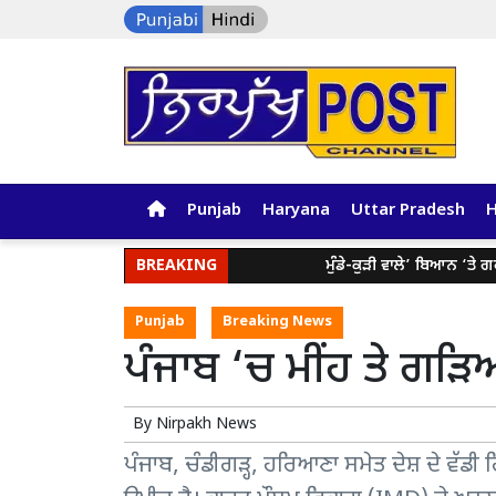
Punjab
Haryana
Uttar Pradesh
BREAKING
ਮੁੰਡੇ-ਕੁੜੀ ਵਾਲੇ’ ਬਿਆਨ ‘ਤੇ ਗਰਮਾ
Punjab
Breaking News
ਪੰਜਾਬ ‘ਚ ਮੀਂਹ ਤੇ ਗੜ
By
Nirpakh News
ਪੰਜਾਬ, ਚੰਡੀਗੜ੍ਹ, ਹਰਿਆਣਾ ਸਮੇਤ ਦੇਸ਼ ਦੇ ਵੱਡ