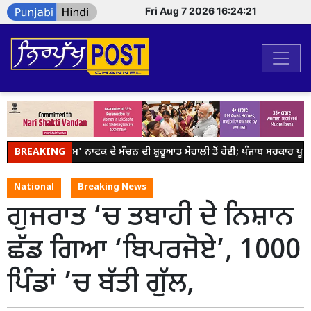
Fri Aug 7 2026 16:24:21
BREAKING
ਹਮਾਰੇ ਰਾਮ' ਨਾਟਕ ਦੇ ਮੰਚਨ ਦੀ ਸ਼ੁਰੂਆਤ ਮੋਹਾਲੀ ਤੋਂ ਹੋਈ; ਪੰਜਾਬ ਸਰਕਾਰ ਪੂਰੇ 
National
Breaking News
ਗੁਜਰਾਤ ‘ਚ ਤਬਾਹੀ ਦੇ ਨਿਸ਼ਾਨ
ਛੱਡ ਗਿਆ ‘ਬਿਪਰਜੋਏ’, 1000
ਪਿੰਡਾਂ ’ਚ ਬੱਤੀ ਗੁੱਲ,