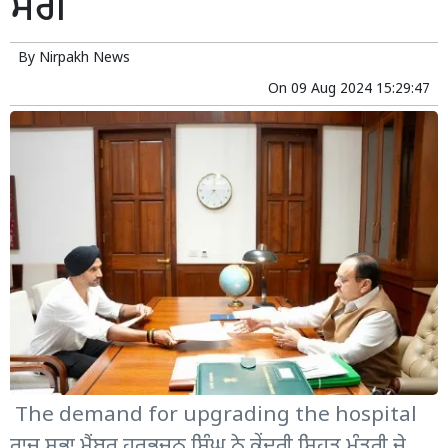
ਮੰਗ
By
Nirpakh News
On
09 Aug 2024 15:29:47
The demand for upgrading the hospital
ਰਾਜ ਸਭਾ ਮੈਂਬਰ ਹਰਭਜਨ ਸਿੰਘ ਨੇ ਕੇਂਦਰੀ ਸਿਹਤ ਮੰਤਰੀ ਜੇ.