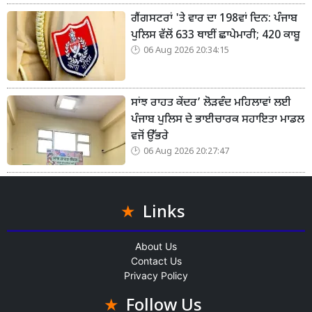
ਗੈਂਗਸਟਰਾਂ 'ਤੇ ਵਾਰ ਦਾ 198ਵਾਂ ਦਿਨ: ਪੰਜਾਬ
ਪੁਲਿਸ ਵੱਲੋਂ 633 ਥਾਈਂ ਛਾਪੇਮਾਰੀ; 420 ਕਾਬੂ
06 Aug 2026 20:34:15
ਸਾਂਝ ਰਾਹਤ ਕੇਂਦਰ’ ਲੋੜਵੰਦ ਮਹਿਲਾਵਾਂ ਲਈ
ਪੰਜਾਬ ਪੁਲਿਸ ਦੇ ਭਾਈਚਾਰਕ ਸਹਾਇਤਾ ਮਾਡਲ
ਵਜੋਂ ਉੱਭਰੇ
06 Aug 2026 20:27:47
Links
About Us
Contact Us
Privacy Policy
Follow Us