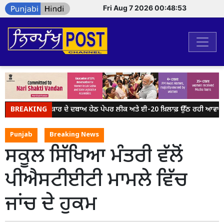
Fri Aug 7 2026 00:48:53
BREAKING
ਮੋਦੀ ਸਰਕਾਰ ਦੇ ਦਬਾਅ ਹੇਠ ਪੇਪਰ ਲੀਕ ਅਤੇ ਈ-20 ਖ਼ਿਲਾਫ਼ ਉੱਠ ਰਹੀ ਆਵਾਜ਼ ਨੂ
Punjab
Breaking News
ਸਕੂਲ ਸਿੱਖਿਆ ਮੰਤਰੀ ਵੱਲੋਂ
ਪੀਐਸਟੀਈਟੀ ਮਾਮਲੇ ਵਿੱਚ
ਜਾਂਚ ਦੇ ਹੁਕਮ