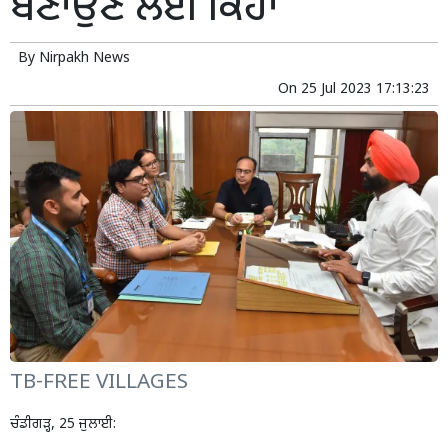
ਬਣਾਉਣ ਲਈ ਕਿਹਾ
By
Nirpakh News
On
25 Jul 2023 17:13:23
TB-FREE VILLAGES
ਚੰਡੀਗੜ੍ਹ, 25 ਜੁਲਾਈ: