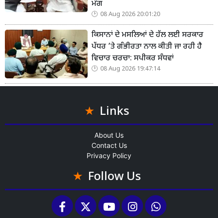
ਮੰਗ
08 Aug 2026 20:01:20
ਕਿਸਾਨਾਂ ਦੇ ਮਸਲਿਆਂ ਦੇ ਹੱਲ ਲਈ ਸਰਕਾਰ
ਪੱਧਰ ’ਤੇ ਗੰਭੀਰਤਾ ਨਾਲ ਕੀਤੀ ਜਾ ਰਹੀ ਹੈ
ਵਿਚਾਰ ਚਰਚਾ: ਸਪੀਕਰ ਸੰਧਵਾਂ
08 Aug 2026 19:47:14
Links
About Us
Contact Us
Privacy Policy
Follow Us