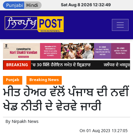
Sat Aug 8 2026 12:32:49
BREAKING
ਫਿਰੋਜ਼ਪੁਰ 'ਚ 30 ਕਿੱਲੋ ਹੈਰੋਇਨ ਸਮੇਤ ਦੋ ਗ੍ਰਿਫ਼ਤਾਰ
ਜਲੰਧਰ ਦੇ ਮਸ਼ਹੂਰ ਸਪ
Punjab
Breaking News
ਮੀਤ ਹੇਅਰ ਵੱਲੋਂ ਪੰਜਾਬ ਦੀ ਨਵੀਂ
ਖੇਡ ਨੀਤੀ ਦੇ ਵੇਰਵੇ ਜਾਰੀ
By
Nirpakh News
On
01 Aug 2023 13:27:05