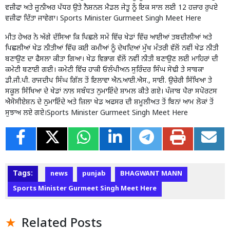
ਵਜ਼ੀਫਾ ਅਤੇ ਜੂਨੀਅਰ ਪੱਧਰ ਉਤੇ ਨੈਸ਼ਨਲ ਮੈਡਲ ਜੇਤੂ ਨੂੰ ਇਕ ਸਾਲ ਲਈ 12 ਹਜ਼ਾਰ ਰੁਪਏ
ਵਜ਼ੀਫਾ ਦਿੱਤਾ ਜਾਵੇਗਾ। Sports Minister Gurmeet Singh Meet Here
ਮੀਤ ਹੇਅਰ ਨੇ ਅੱਗੇ ਦੱਸਿਆ ਕਿ ਪਿਛਲੇ ਸਮੇਂ ਵਿੱਚ ਖੇਡਾਂ ਵਿੱਚ ਆਈਆਂ ਤਬਦੀਲੀਆਂ ਅਤੇ
ਪਿਛਲੀਆਂ ਖੇਡ ਨੀਤੀਆਂ ਵਿੱਚ ਕਈ ਕਮੀਆਂ ਨੂੰ ਦੇਖਦਿਆਂ ਮੁੱਖ ਮੰਤਰੀ ਵੱਲੋਂ ਨਵੀਂ ਖੇਡ ਨੀਤੀ
ਬਣਾਉਣ ਦਾ ਫੈਸਲਾ ਕੀਤਾ ਗਿਆ। ਖੇਡ ਵਿਭਾਗ ਵੱਲੋਂ ਨਵੀਂ ਨੀਤੀ ਬਣਾਉਣ ਲਈ ਮਾਹਿਰਾਂ ਦੀ
ਕਮੇਟੀ ਬਣਾਈ ਗਈ। ਕਮੇਟੀ ਵਿੱਚ ਹਾਕੀ ਓਲੰਪੀਅਨ ਸੁਰਿੰਦਰ ਸਿੰਘ ਸੋਢੀ ਤੇ ਸਾਬਕਾ
ਡੀ.ਜੀ.ਪੀ. ਰਾਜਦੀਪ ਸਿੰਘ ਗਿੱਲ ਤੋਂ ਇਲਾਵਾ ਐਨ.ਆਈ.ਐਸ., ਸਾਈ. ਉਚੇਰੀ ਸਿੱਖਿਆ ਤੇ
ਸਕੂਲ ਸਿੱਖਿਆ ਦੇ ਖੇਡਾਂ ਨਾਲ ਸਬੰਧਤ ਨੁਮਾਇੰਦੇ ਸ਼ਾਮਲ ਕੀਤੇ ਗਏ। ਪੰਜਾਬ ਪੈਰਾ ਸਪੋਰਟਸ
ਐਸੋਸੀਏਸ਼ਨ ਦੇ ਨੁਮਾਇੰਦੇ ਅਤੇ ਜ਼ਿਲਾ ਖੇਡ ਅਫਸਰ ਦੀ ਸ਼ਮੂਲੀਅਤ ਤੋਂ ਬਿਨਾਂ ਆਮ ਲੋਕਾਂ ਤੋਂ
ਸੁਝਾਅ ਲਏ ਗਏ।Sports Minister Gurmeet Singh Meet Here
Tags:
news
punjab
BHAGWANT MANN
Sports Minister Gurmeet Singh Meet Here
Related Posts