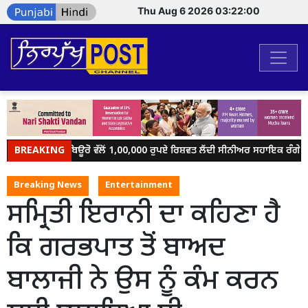
Thu Aug 6 2026 03:22:00
BREAKING
ਵਿਜੀਲੈਂਸ ਬਿਊਰੋ ਵੱਲੋਂ 1,00,000 ਰੁਪਏ ਰਿਸ਼ਵਤ ਲੈਂਦੀ ਸੀਨੀਅਰ ਸਹਾਇਕ ਰੰਗੇ ਹੱਥੀ
Breaking News
Entertainment
ਸਮ੍ਰਿਤੀ ਇਰਾਨੀ ਦਾ ਕਹਿਣਾ ਹੈ
ਕਿ ਗਰਭਪਾਤ ਤੋਂ ਬਾਅਦ
ਬਾਲਾਜੀ ਨੇ ਉਸ ਨੂੰ ਕੰਮ ਕਰਨ