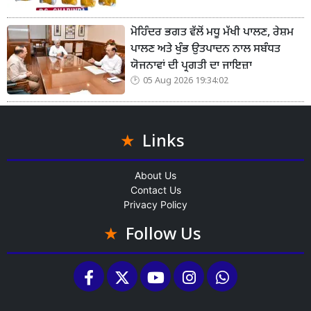
ਮੋਹਿੰਦਰ ਭਗਤ ਵੱਲੋਂ ਮਧੂ ਮੱਖੀ ਪਾਲਣ, ਰੇਸ਼ਮ
ਪਾਲਣ ਅਤੇ ਖੁੰਭ ਉਤਪਾਦਨ ਨਾਲ ਸਬੰਧਤ
ਯੋਜਨਾਵਾਂ ਦੀ ਪ੍ਰਗਤੀ ਦਾ ਜਾਇਜ਼ਾ
05 Aug 2026 19:34:02
Links
About Us
Contact Us
Privacy Policy
Follow Us