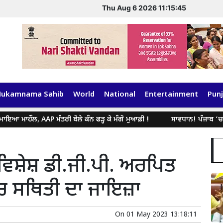
Thu Aug 6 2026 11:15:45
Hukamnama Sahib
World
National
Entertainment
Punj
ਹੌਲ, AAP ਮੰਤਰੀ ਬੋਲੇ ਕੰਨ ਫੜ੍ਹ ਕੇ ਮੰਗੋ ਮੁਆਫ਼ੀ !
ਸਾਵਧਾਨ! ਪੰਜਾਬ ‘ਚ ਅੱਜ ਭਾਰੀ
ਿਸ਼ੇਸ਼ ਡੀ.ਜੀ.ਪੀ. ਅਰਪਿਤ
‘ਚ ਸਥਿਤੀ ਦਾ ਜਾਇਜ਼ਾ
On
01 May 2023 13:18:11