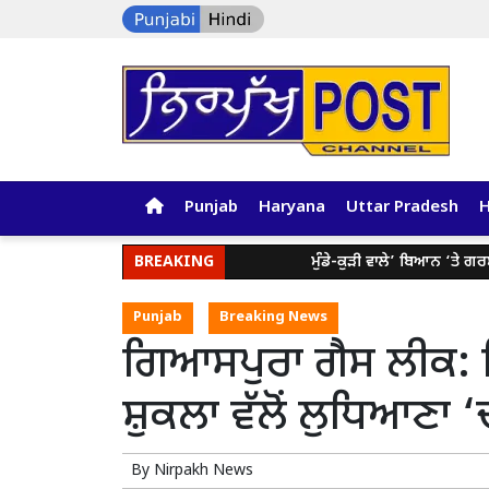
Punjab
Haryana
Uttar Pradesh
BREAKING
ਮੁੰਡੇ-ਕੁੜੀ ਵਾਲੇ’ ਬਿਆਨ ‘ਤੇ ਗਰਮਾਇਆ ਮਾ
Punjab
Breaking News
ਗਿਆਸਪੁਰਾ ਗੈਸ ਲੀਕ: ਵ
ਸ਼ੁਕਲਾ ਵੱਲੋਂ ਲੁਧਿਆਣਾ 
By
Nirpakh News