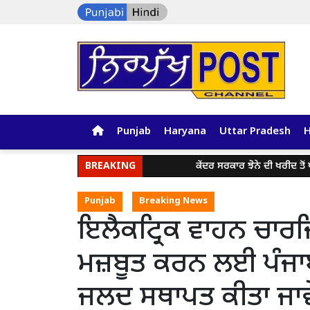
Punjab
Haryana
Uttar Pradesh
BREAKING
ਕੇਂਦਰ ਸਰਕਾਰ ਝੋਨੇ ਦੀ ਖਰੀਦ ਤੋਂ ਪਹਿਲ
Punjab
Breaking News
ਇਲੈਕਟ੍ਰਿਕ ਵਾਹਨ ਚਾਰਜਿੰ
ਮਜ਼ਬੂਤ ਕਰਨ ਲਈ ਪੰਜਾਬ 
ਜਲਦ ਸਥਾਪਤ ਕੀਤਾ ਜਾਵ