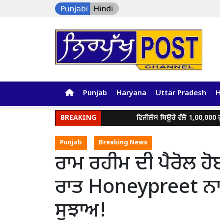
Punjab
Haryana
Uttar Pradesh
BREAKING
ਵਿਜੀਲੈਂਸ ਬਿਊਰੋ ਵੱਲੋਂ 1,00,000 ਰੁਪਏ ਰਿਸ਼ਵਤ
Punjab
Breaking News
ਰਾਮ ਰਹੀਮ ਦੀ ਪੈਰੋਲ ਹੋ
ਰਾਤ Honeypreet ਨਾਲ ਮ
ਸੁਝਾਅ!