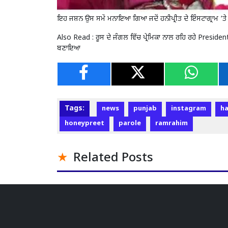
ਇਹ ਜਸ਼ਨ ਉਸ ਸਮੇਂ ਮਨਾਇਆ ਗਿਆ ਜਦੋਂ ਹਨੀਪ੍ਰੀਤ ਦੇ ਇੰਸਟਾਗ੍ਰਾਮ ‘ਤ
Also Read :
ਰੂਸ ਦੇ ਜੰਗਲ ਵਿੱਚ ਪ੍ਰੇਮਿਕਾ ਨਾਲ ਰਹਿ ਰਹੇ Pres
ਬਣਾਇਆ
Tags:
news
punjab
instagram
h
honeypreet
parole
ramrahim
Related Posts