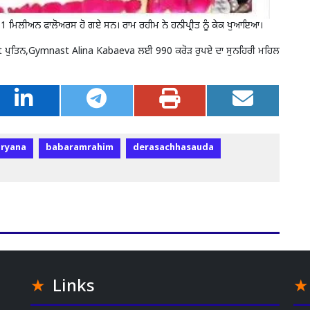
ੇ 1 ਮਿਲੀਅਨ ਫਾਲੋਅਰਸ ਹੋ ਗਏ ਸਨ। ਰਾਮ ਰਹੀਮ ਨੇ ਹਨੀਪ੍ਰੀਤ ਨੂੰ ਕੇਕ ਖੁਆਇਆ।
ident ਪੁਤਿਨ,Gymnast Alina Kabaeva ਲਈ 990 ਕਰੋੜ ਰੁਪਏ ਦਾ ਸੁਨਹਿਰੀ ਮਹਿਲ
aryana
babaramrahim
derasachhasauda
Links