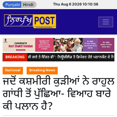
Thu Aug 6 2026 10:10:38
BREAKING
"38 ਲੱਖ ਵੀ ਗਏ ਤੇ ਇੱਜ਼ਤ ਵੀ": ਨਿਊਜ਼ੀਲੈਂਡ ਤੋਂ ਡਿਪੋਰਟ ਹੋਏ ਪਠਾਨਕੋਟ ਦੇ ਨੌਜ
National
Breaking News
ਜਦੋਂ ਕਸ਼ਮੀਰੀ ਕੁੜੀਆਂ ਨੇ ਰਾਹੁਲ
ਗਾਂਧੀ ਤੋਂ ਪੁੱਛਿਆ- ਵਿਆਹ ਬਾਰੇ
ਕੀ ਪਲਾਨ ਹੈ?