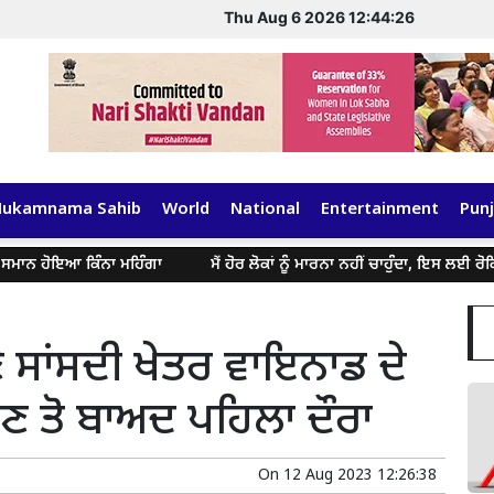
Thu Aug 6 2026 12:44:27
Hukamnama Sahib
World
National
Entertainment
Punj
ਾਨ ਹੋਇਆ ਕਿੰਨਾ ਮਹਿੰਗਾ
ਮੈਂ ਹੋਰ ਲੋਕਾਂ ਨੂੰ ਮਾਰਨਾ ਨਹੀਂ ਚਾਹੁੰਦਾ, ਇਸ ਲਈ ਰੋਕਿਆ
 ਸਾਂਸਦੀ ਖੇਤਰ ਵਾਇਨਾਡ ਦੇ
ਹੋਣ ਤੋ ਬਾਅਦ ਪਹਿਲਾ ਦੌਰਾ
On
12 Aug 2023 12:26:38