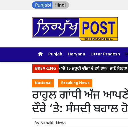
Punjab
Haryana
Uttar Pradesh
ਜੇਬ 'ਤੇ ਡਾਕਾ: 16 'ਚੋਂ 15 ਜ਼ਰੂਰੀ ਚੀਜ਼ਾਂ ਦੇ ਵਧੇ ਭਾਅ, ਜਾਣੋ ਕਿਹੜਾ ਸਮ
BREAKING
National
Breaking News
ਰਾਹੁਲ ਗਾਂਧੀ ਅੱਜ ਆਪਣੇ
ਦੌਰੇ ‘ਤੇ: ਸੰਸਦੀ ਬਹਾਲ 
By
Nirpakh News