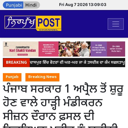
Fri Aug 7 2026 13:09:03
BREAKING
ਜ਼ਿਲ੍ਹਾ ਗੁਰਦਾਸਪੁਰ ਵਿੱਚ ਵੋਟਰਾਂ ਦੀ ਘਰ-ਘਰ ਜਾ ਕੇ ਤਸਦੀਕ ਦਾ ਕੰਮ ਸਫਲਤਾਪੂਰਵ
Punjab
Breaking News
ਪੰਜਾਬ ਸਰਕਾਰ 1 ਅਪ੍ਰੈਲ ਤੋਂ ਸ਼ੁਰੂ
ਹੋਣ ਵਾਲੇ ਹਾੜ੍ਹੀ ਮੰਡੀਕਰਨ
ਸੀਜ਼ਨ ਦੌਰਾਨ ਫ਼ਸਲ ਦੀ