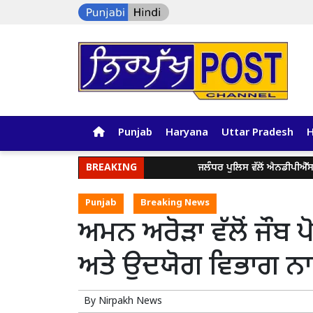
Punjab
Haryana
Uttar Pradesh
BREAKING
ਜਲੰਧਰ ਪੁਲਿਸ ਵੱਲੋਂ ਐਨਡੀਪੀਐੱਸ ਐਕਟ 
Punjab
Breaking News
ਅਮਨ ਅਰੋੜਾ ਵੱਲੋਂ ਜੌਬ 
ਅਤੇ ਉਦਯੋਗ ਵਿਭਾਗ ਨਾ
By
Nirpakh News