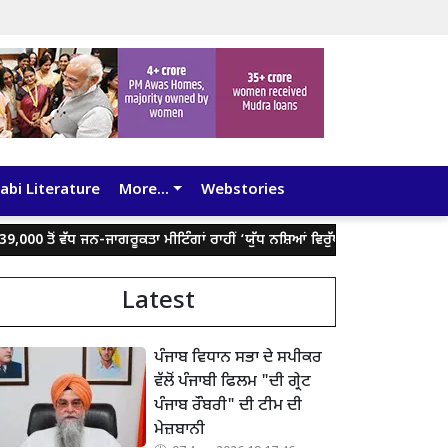
abi Literature
More...
Webstories
 ਤੋਂ ਵੱਧ ਜਨ-ਜਾਗਰੂਕਤਾ ਮੀਟਿੰਗਾਂ ਰਾਹੀਂ ‘ਯੁੱਧ ਨਸ਼ਿਆਂ ਵਿਰੁੱਧ’ ਮੁਹਿੰਮ ਨੂੰ ਹਰ ਪਿੰਡ ਅਤ
Latest
ਪੰਜਾਬ ਵਿਧਾਨ ਸਭਾ ਦੇ ਸਪੀਕਰ
ਵੱਲੋਂ ਪੰਜਾਬੀ ਫਿਲਮ "ਦੀ ਗ੍ਰੇਟ
ਪੰਜਾਬ ਰੌਬਰੀ" ਦੀ ਟੀਮ ਦੀ
ਮੇਜ਼ਬਾਨੀ