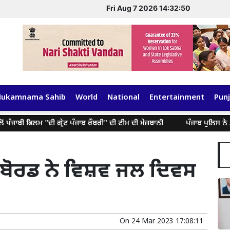
Fri Aug 7 2026 14:32:50
Hukamnama Sahib
World
National
Entertainment
Punj
ਬੀ ਫਿਲਮ "ਦੀ ਗ੍ਰੇਟ ਪੰਜਾਬ ਰੌਬਰੀ" ਦੀ ਟੀਮ ਦੀ ਮੇਜ਼ਬਾਨੀ
ਪੰਜਾਬ ਪੁਲਿਸ ਨੇ 39,000
ਲ ਬੋਰਡ ਨੇ ਵਿਸ਼ਵ ਜਲ ਦਿਵਸ
On
24 Mar 2023 17:08:11