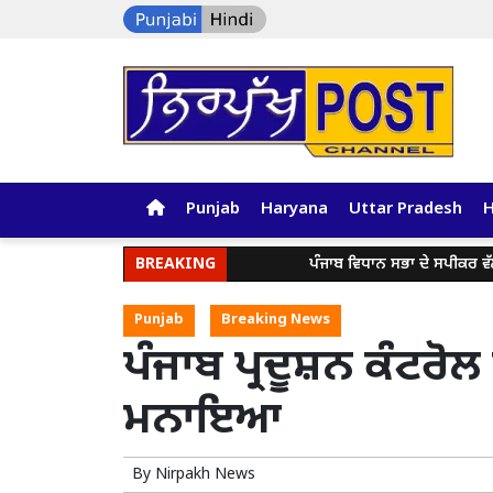
Punjab
Haryana
Uttar Pradesh
BREAKING
ਪੰਜਾਬ ਵਿਧਾਨ ਸਭਾ ਦੇ ਸਪੀਕਰ ਵੱਲੋਂ ਪੰਜਾ
Punjab
Breaking News
ਪੰਜਾਬ ਪ੍ਰਦੂਸ਼ਨ ਕੰਟਰੋ
ਮਨਾਇਆ
By
Nirpakh News