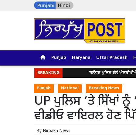
Punjab
Haryana
Uttar Pradesh
BREAKING
ਜਲੰਧਰ ਪੁਲਿਸ ਵੱਲੋਂ ਐਨਡੀਪੀਐੱਸ ਐ
Punjab
National
Breaking News
UP ਪੁਲਿਸ ‘ਤੇ ਸਿੱਖਾਂ ਨੂ
ਵੀਡੀਓ ਵਾਇਰਲ ਹੋਣ ਪਿੱਛ
By
Nirpakh News