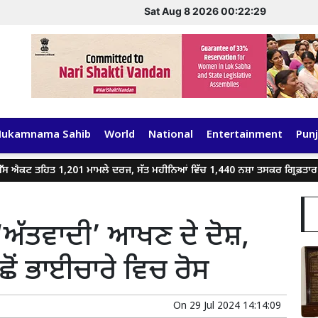
Sat Aug 8 2026 00:22:30
Hukamnama Sahib
World
National
Entertainment
Punj
ਕਟ ਤਹਿਤ 1,201 ਮਾਮਲੇ ਦਰਜ, ਸੱਤ ਮਹੀਨਿਆਂ ਵਿੱਚ 1,440 ਨਸ਼ਾ ਤਸਕਰ ਗ੍ਰਿਫ਼ਤਾਰ
ੰ ‘ਅੱਤਵਾਦੀ’ ਆਖਣ ਦੇ ਦੋਸ਼,
ੋਂ ਭਾਈਚਾਰੇ ਵਿਚ ਰੋਸ
On
29 Jul 2024 14:14:09