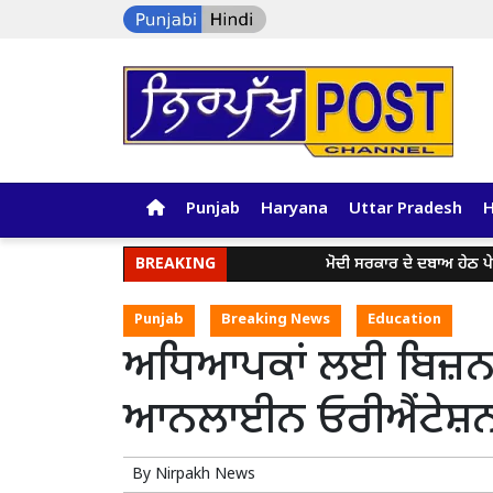
Punjab
Haryana
Uttar Pradesh
BREAKING
ਮੋਦੀ ਸਰਕਾਰ ਦੇ ਦਬਾਅ ਹੇਠ ਪੇਪਰ ਲ
Punjab
Breaking News
Education
ਅਧਿਆਪਕਾਂ ਲਈ ਬਿਜ਼ਨ
ਆਨਲਾਈਨ ਓਰੀਐਂਟੇਸ਼
By
Nirpakh News