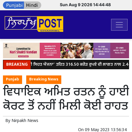
Sun Aug 9 2026 14:44:48
BREAKING
ਮੁੱਖ ਮੰਤਰੀ ਸਿਹਤ ਯੋਜਨਾ’ ਤਹਿਤ 316.50 ਕਰੋੜ ਰੁਪਏ ਦੀ ਲਾਗਤ ਨਾਲ 2.44 
Punjab
Breaking News
ਵਿਧਾਇਕ ਅਮਿਤ ਰਤਨ ਨੂੰ ਹਾਈ
ਕੋਰਟ ਤੋਂ ਨਹੀਂ ਮਿਲੀ ਕੋਈ ਰਾਹਤ
By
Nirpakh News
On
09 May 2023 13:56:34