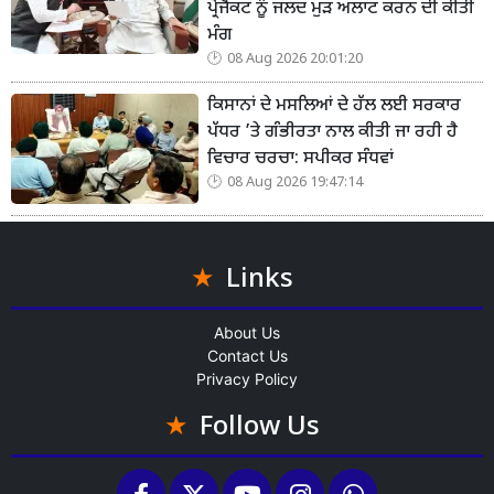
ਪ੍ਰੋਜੈਕਟ ਨੂੰ ਜਲਦ ਮੁੜ ਅਲਾਟ ਕਰਨ ਦੀ ਕੀਤੀ
ਮੰਗ
08 Aug 2026 20:01:20
ਕਿਸਾਨਾਂ ਦੇ ਮਸਲਿਆਂ ਦੇ ਹੱਲ ਲਈ ਸਰਕਾਰ
ਪੱਧਰ ’ਤੇ ਗੰਭੀਰਤਾ ਨਾਲ ਕੀਤੀ ਜਾ ਰਹੀ ਹੈ
ਵਿਚਾਰ ਚਰਚਾ: ਸਪੀਕਰ ਸੰਧਵਾਂ
08 Aug 2026 19:47:14
Links
About Us
Contact Us
Privacy Policy
Follow Us