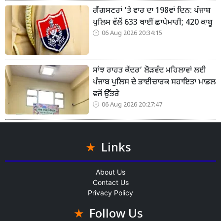
ਗੈਂਗਸਟਰਾਂ 'ਤੇ ਵਾਰ ਦਾ 198ਵਾਂ ਦਿਨ: ਪੰਜਾਬ
ਪੁਲਿਸ ਵੱਲੋਂ 633 ਥਾਈਂ ਛਾਪੇਮਾਰੀ; 420 ਕਾਬੂ
06 Aug 2026 20:34:15
ਸਾਂਝ ਰਾਹਤ ਕੇਂਦਰ’ ਲੋੜਵੰਦ ਮਹਿਲਾਵਾਂ ਲਈ
ਪੰਜਾਬ ਪੁਲਿਸ ਦੇ ਭਾਈਚਾਰਕ ਸਹਾਇਤਾ ਮਾਡਲ
ਵਜੋਂ ਉੱਭਰੇ
06 Aug 2026 20:27:47
Links
About Us
Contact Us
Privacy Policy
Follow Us