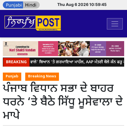
Thu Aug 6 2026 10:59:45
BREAKING
ਮੁੰਡੇ-ਕੁੜੀ ਵਾਲੇ’ ਬਿਆਨ ‘ਤੇ ਗਰਮਾਇਆ ਮਾਹੌਲ, AAP ਮੰਤਰੀ ਬੋਲੇ ਕੰਨ ਫੜ੍ਹ ਕੇ ਮ
Punjab
Breaking News
ਪੰਜਾਬ ਵਿਧਾਨ ਸਭਾ ਦੇ ਬਾਹਰ
ਧਰਨੇ ‘ਤੇ ਬੈਠੇ ਸਿੱਧੂ ਮੂਸੇਵਾਲਾ ਦੇ
ਮਾਪੇ