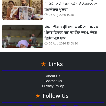
ਤੋਂ ਡਿਪੋਰਟ ਹੋਏ ਪਠਾਨਕੋਟ ਦੇ ਨੌਜਵਾਨ ਦਾ
ਧਮਾਕੇਦਾਰ ਖੁਲਾਸਾ!
06 Aug 2026 15:38:01
ਪੇਪਰ ਲੀਕ ਤੇ ਪ੍ਰੀਖਿਆ ਘਪਲਿਆਂ ਖਿਲਾਫ਼
ਪੰਜਾਬ ਵਿਧਾਨ ਸਭਾ ਦਾ ਵੱਡਾ ਕਦਮ: ਕੇਂਦਰ
ਵਿਰੁੱਧ ਮਤਾ ਪਾਸ
06 Aug 2026 13:08:20
Links
About Us
Contact Us
Privacy Policy
Follow Us