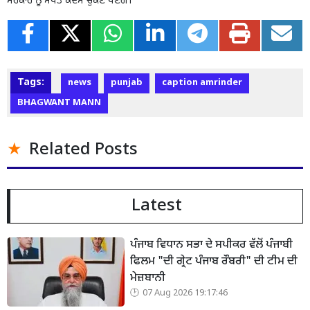
ਸਰਕਾਰ ਨੂੰ ਸਖਤ ਕਦਮ ਚੁੱਕਣੇ ਪੈਣਗੇ।
Tags:
news
punjab
caption amrinder
BHAGWANT MANN
Related Posts
Latest
ਪੰਜਾਬ ਵਿਧਾਨ ਸਭਾ ਦੇ ਸਪੀਕਰ ਵੱਲੋਂ ਪੰਜਾਬੀ
ਫਿਲਮ "ਦੀ ਗ੍ਰੇਟ ਪੰਜਾਬ ਰੌਬਰੀ" ਦੀ ਟੀਮ ਦੀ
ਮੇਜ਼ਬਾਨੀ
07 Aug 2026 19:17:46