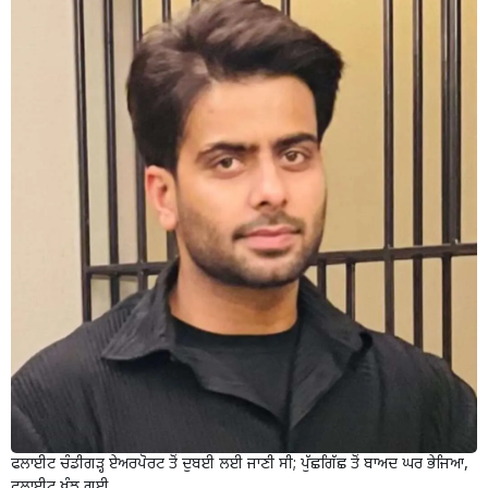
ਫਲਾਈਟ ਚੰਡੀਗੜ੍ਹ ਏਅਰਪੋਰਟ ਤੋਂ ਦੁਬਈ ਲਈ ਜਾਣੀ ਸੀ; ਪੁੱਛਗਿੱਛ ਤੋਂ ਬਾਅਦ ਘਰ ਭੇਜਿਆ,
ਫਲਾਈਟ ਖੁੰਝ ਗਈ