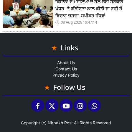
ਕਿਸਾਨਾਂ ਦੇ ਮਸਲਿਆਂ ਦੇ ਹੱਲ ਲਈ ਸਰਕਾਰ
ਪੱਧਰ ’ਤੇ ਗੰਭੀਰਤਾ ਨਾਲ ਕੀਤੀ ਜਾ ਰਹੀ ਹੈ
ਵਿਚਾਰ ਚਰਚਾ: ਸਪੀਕਰ ਸੰਧਵਾਂ
08 Aug 2026 19:47:14
Links
About Us
Contact Us
Privacy Policy
Follow Us
Copyright (c)
Nirpakh Post
All Rights Reserved