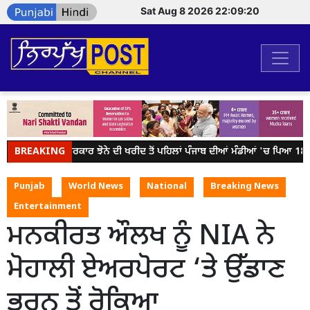
Sat Aug 8 2026 22:09:21
BREAKING
ਕੇਂਦਰ ਸਰਕਾਰ ਝੋਨੇ ਦੀ ਖਰੀਦ ਤੋਂ ਪਹਿਲਾਂ ਪੰਜਾਬ ਦੀਆਂ ਮੰਡੀਆਂ 'ਚ ਪਿਆ 18 ਲੱਖ
Punjab
World News
National
Breaking News
Entertainment
ਮਨਕੀਰਤ ਔਲਖ ਨੂੰ NIA ਨੇ
ਮੋਹਾਲੀ ਏਅਰਪੋਰਟ ‘ਤੇ ਉੱਡਾਣ
ਭਰਨ ਤੋਂ ਰੋਕਿਆ