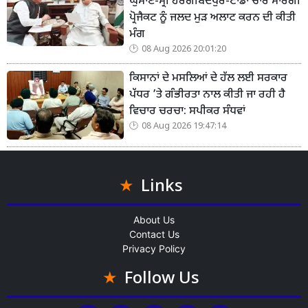
ਘੁਮਾਣ-ਸ੍ਰੀ ਹਰਗੋਬਿੰਦਪੁਰ-ਟਾਂਡਾ ਚਾਰ ਮਾਰਗੀ
ਪ੍ਰੋਜੈਕਟ ਨੂੰ ਜਲਦ ਮੁੜ ਅਲਾਟ ਕਰਨ ਦੀ ਕੀਤੀ
ਮੰਗ
08 Aug 2026 20:01:20
ਕਿਸਾਨਾਂ ਦੇ ਮਸਲਿਆਂ ਦੇ ਹੱਲ ਲਈ ਸਰਕਾਰ
ਪੱਧਰ ’ਤੇ ਗੰਭੀਰਤਾ ਨਾਲ ਕੀਤੀ ਜਾ ਰਹੀ ਹੈ
ਵਿਚਾਰ ਚਰਚਾ: ਸਪੀਕਰ ਸੰਧਵਾਂ
08 Aug 2026 19:47:14
Links
About Us
Contact Us
Privacy Policy
Follow Us