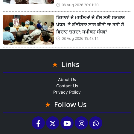
08 Aug 2026 20:01:20
ਕਿਸਾਨਾਂ ਦੇ ਮਸਲਿਆਂ ਦੇ ਹੱਲ ਲਈ ਸਰਕਾਰ
ਪੱਧਰ ’ਤੇ ਗੰਭੀਰਤਾ ਨਾਲ ਕੀਤੀ ਜਾ ਰਹੀ ਹੈ
ਵਿਚਾਰ ਚਰਚਾ: ਸਪੀਕਰ ਸੰਧਵਾਂ
08 Aug 2026 19:47:14
Links
About Us
Contact Us
Privacy Policy
Follow Us