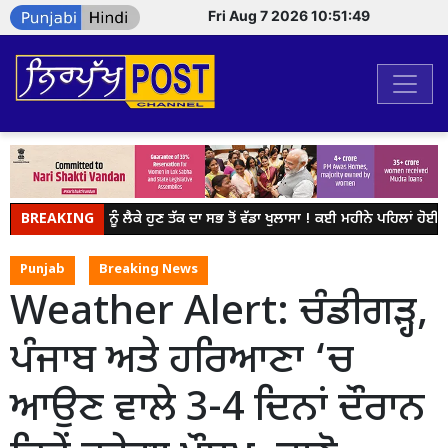
Fri Aug 7 2026 10:51:50
BREAKING
NEET ਨੂੰ ਲੈਕੇ ਹੁਣ ਤੱਕ ਦਾ ਸਭ ਤੋਂ ਵੱਡਾ ਖੁਲਾਸਾ ! ਕਈ ਮਹੀਨੇ ਪਹਿਲਾਂ ਹੋਈ 
Punjab
Breaking News
Weather Alert: ਚੰਡੀਗੜ੍ਹ,
ਪੰਜਾਬ ਅਤੇ ਹਰਿਆਣਾ ‘ਚ
ਆਉਣ ਵਾਲੇ 3-4 ਦਿਨਾਂ ਦੌਰਾਨ