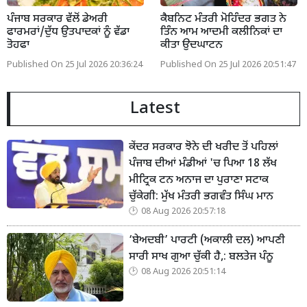
ਪੰਜਾਬ ਸਰਕਾਰ ਵੱਲੋਂ ਡੇਅਰੀ
ਕੈਬਨਿਟ ਮੰਤਰੀ ਮੋਹਿੰਦਰ ਭਗਤ ਨੇ
ਫਾਰਮਰਾਂ/ਦੁੱਧ ਉਤਪਾਦਕਾਂ ਨੂੰ ਵੱਡਾ
ਤਿੰਨ ਆਮ ਆਦਮੀ ਕਲੀਨਿਕਾਂ ਦਾ
ਤੋਹਫਾ
ਕੀਤਾ ਉਦਘਾਟਨ
Published On 25 Jul 2026 20:36:24
Published On 25 Jul 2026 20:51:47
Latest
ਕੇਂਦਰ ਸਰਕਾਰ ਝੋਨੇ ਦੀ ਖਰੀਦ ਤੋਂ ਪਹਿਲਾਂ
ਪੰਜਾਬ ਦੀਆਂ ਮੰਡੀਆਂ 'ਚ ਪਿਆ 18 ਲੱਖ
ਮੀਟ੍ਰਿਕ ਟਨ ਅਨਾਜ ਦਾ ਪੁਰਾਣਾ ਸਟਾਕ
ਚੁੱਕੇਗੀ: ਮੁੱਖ ਮੰਤਰੀ ਭਗਵੰਤ ਸਿੰਘ ਮਾਨ
08 Aug 2026 20:57:18
‘ਬੇਅਦਬੀ’ ਪਾਰਟੀ (ਅਕਾਲੀ ਦਲ) ਆਪਣੀ
ਸਾਰੀ ਸਾਖ ਗੁਆ ਚੁੱਕੀ ਹੈ,: ਬਲਤੇਜ ਪੰਨੂ
08 Aug 2026 20:51:14