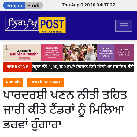
Thu Aug 6 2026 04:37:27
BREAKING
ਵਿਜੀਲੈਂਸ ਬਿਊਰੋ ਵੱਲੋਂ 1,00,000 ਰੁਪਏ ਰਿਸ਼ਵਤ ਲੈਂਦੀ ਸੀਨੀਅਰ ਸਹਾਇਕ ਰੰਗੇ ਹੱਥੀ
Punjab
Breaking News
ਪਾਰਦਰਸ਼ੀ ਖਣਨ ਨੀਤੀ ਤਹਿਤ
ਜਾਰੀ ਕੀਤੇ ਟੈਂਡਰਾਂ ਨੂੰ ਮਿਲਿਆ
ਭਰਵਾਂ ਹੁੰਗਾਰਾ