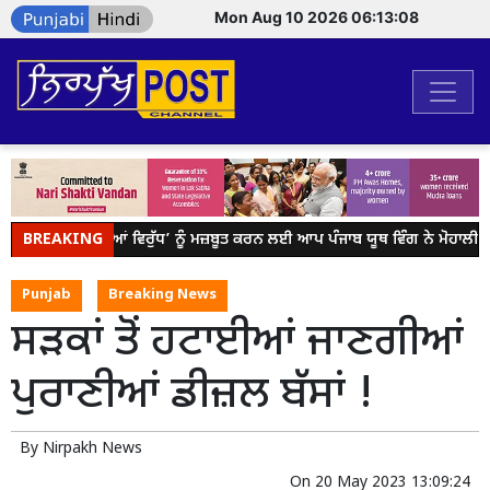
Mon Aug 10 2026 06:13:08
BREAKING
ਯੁੱਧ ਨਸ਼ਿਆਂ ਵਿਰੁੱਧ’ ਨੂੰ ਮਜ਼ਬੂਤ ਕਰਨ ਲਈ ਆਪ ਪੰਜਾਬ ਯੂਥ ਵਿੰਗ ਨੇ ਮੋਹਾਲੀ
Punjab
Breaking News
ਸੜਕਾਂ ਤੋਂ ਹਟਾਈਆਂ ਜਾਣਗੀਆਂ
ਪੁਰਾਣੀਆਂ ਡੀਜ਼ਲ ਬੱਸਾਂ !
By
Nirpakh News
On
20 May 2023 13:09:24