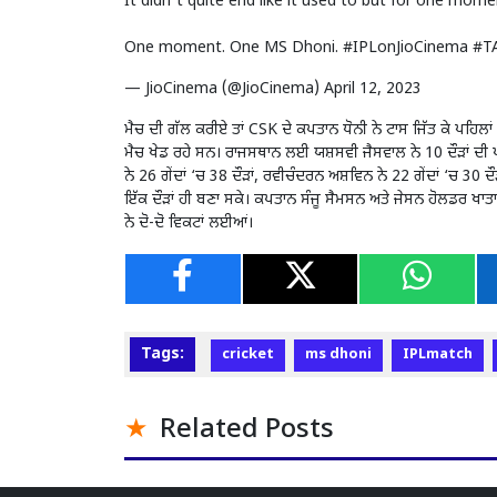
It didn't quite end like it used to but for one momen
One moment. One MS Dhoni.
#IPLonJioCinema
#T
— JioCinema (@JioCinema)
April 12, 2023
ਮੈਚ ਦੀ ਗੱਲ ਕਰੀਏ ਤਾਂ CSK ਦੇ ਕਪਤਾਨ ਧੋਨੀ ਨੇ ਟਾਸ ਜਿੱਤ ਕੇ ਪਹਿਲਾ
ਮੈਚ ਖੇਡ ਰਹੇ ਸਨ। ਰਾਜਸਥਾਨ ਲਈ ਯਸ਼ਸਵੀ ਜੈਸਵਾਲ ਨੇ 10 ਦੌੜਾਂ ਦੀ ਪਾ
ਨੇ 26 ਗੇਂਦਾਂ ‘ਚ 38 ਦੌੜਾਂ, ਰਵੀਚੰਦਰਨ ਅਸ਼ਵਿਨ ਨੇ 22 ਗੇਂਦਾਂ ‘ਚ 30 ਦ
ਇੱਕ ਦੌੜਾਂ ਹੀ ਬਣਾ ਸਕੇ। ਕਪਤਾਨ ਸੰਜੂ ਸੈਮਸਨ ਅਤੇ ਜੇਸਨ ਹੋਲਡਰ ਖਾਤਾ ਵ
ਨੇ ਦੋ-ਦੋ ਵਿਕਟਾਂ ਲਈਆਂ।
Tags:
cricket
ms dhoni
IPLmatch
Related Posts