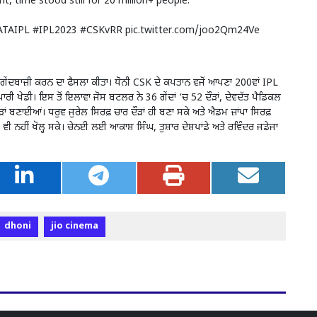
t, time stood still for 20 million+ people.
ATAIPL
#IPL2023
#CSKvRR
pic.twitter.com/joo2Qm24Ve
ਂ ਗੇਂਦਬਾਜ਼ੀ ਕਰਨ ਦਾ ਫੈਸਲਾ ਕੀਤਾ। ਧੋਨੀ CSK ਦੇ ਕਪਤਾਨ ਵਜੋਂ ਆਪਣਾ 200ਵਾਂ IPL
ਰੀ ਖੇਡੀ। ਇਸ ਤੋਂ ਇਲਾਵਾ ਜੋਸ ਬਟਲਰ ਨੇ 36 ਗੇਂਦਾਂ ‘ਚ 52 ਦੌੜਾਂ, ਦੇਵਦੱਤ ਪੈਡਿਕਲ
ੌੜਾਂ ਬਣਾਈਆਂ। ਧਰੁਵ ਜੁਰੇਲ ਸਿਰਫ਼ ਚਾਰ ਦੌੜਾਂ ਹੀ ਬਣਾ ਸਕੇ ਅਤੇ ਐਡਮ ਜ਼ਾਂਪਾ ਸਿਰਫ਼
ੀ ਨਹੀਂ ਖੋਲ੍ਹ ਸਕੇ। ਚੇਨਈ ਲਈ ਆਕਾਸ਼ ਸਿੰਘ, ਤੁਸ਼ਾਰ ਦੇਸ਼ਪਾਂਡੇ ਅਤੇ ਰਵਿੰਦਰ ਜਡੇਜਾ
dhoni
jio cinema