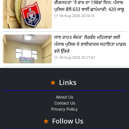
ਗੈਂਗਸਟਰਾਂ 'ਤੇ ਵਾਰ ਦਾ 198ਵਾਂ ਦਿਨ: ਪੰਜਾਬ
ਪੁਲਿਸ ਵੱਲੋਂ 633 ਥਾਈਂ ਛਾਪੇਮਾਰੀ; 420 ਕਾਬੂ
06 Aug 2026 20:34:15
ਸਾਂਝ ਰਾਹਤ ਕੇਂਦਰ’ ਲੋੜਵੰਦ ਮਹਿਲਾਵਾਂ ਲਈ
ਪੰਜਾਬ ਪੁਲਿਸ ਦੇ ਭਾਈਚਾਰਕ ਸਹਾਇਤਾ ਮਾਡਲ
ਵਜੋਂ ਉੱਭਰੇ
06 Aug 2026 20:27:47
Links
About Us
Contact Us
Privacy Policy
Follow Us