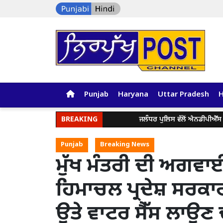
Punjab
Haryana
Uttar Pradesh
BREAKING
ਜਲੰਧਰ ਪੁਲਿਸ ਵੱਲੋਂ ਐਨਡੀਪੀਐੱਸ ਐਕਟ ਤਹਿਤ
Punjab
Breaking News
ਮੁੱਖ ਮੰਤਰੀ ਦੀ ਅਗਵਾਈ
ਹਿਮਾਚਲ ਪ੍ਰਦੇਸ਼ ਸਰਕਾਰ
ਉਤੇ ਵਾਟਰ ਸੈੱਸ ਲਾਉਣ ਦ