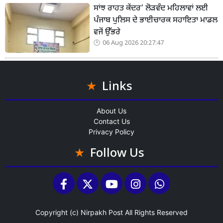
ਸਾਂਝ ਰਾਹਤ ਕੇਂਦਰ’ ਲੋੜਵੰਦ ਮਹਿਲਾਵਾਂ ਲਈ
ਪੰਜਾਬ ਪੁਲਿਸ ਦੇ ਭਾਈਚਾਰਕ ਸਹਾਇਤਾ ਮਾਡਲ
ਵਜੋਂ ਉੱਭਰੇ
06 Aug 2026 20:27:47
Links
About Us
Contact Us
Privacy Policy
Follow Us
Copyright (c)
Nirpakh Post
All Rights Reserved