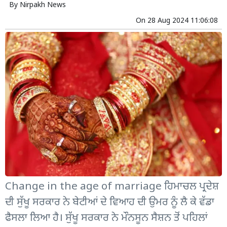
By
Nirpakh News
On
28 Aug 2024 11:06:08
Change in the age of marriage ਹਿਮਾਚਲ ਪ੍ਰਦੇਸ਼
ਦੀ ਸੁੱਖੂ ਸਰਕਾਰ ਨੇ ਬੇਟੀਆਂ ਦੇ ਵਿਆਹ ਦੀ ਉਮਰ ਨੂੰ ਲੈ ਕੇ ਵੱਡਾ
ਫੈਸਲਾ ਲਿਆ ਹੈ। ਸੁੱਖੂ ਸਰਕਾਰ ਨੇ ਮੌਨਸੂਨ ਸੈਸ਼ਨ ਤੋਂ ਪਹਿਲਾਂ