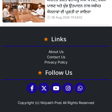
ਮੋਹਿੰਦਰ ਭਗਤ ਵੱਲੋਂ ਮਧੂ ਮੱਖੀ ਪਾਲਣ, ਰੇਸ਼ਮ
ਪਾਲਣ ਅਤੇ ਖੁੰਭ ਉਤਪਾਦਨ ਨਾਲ ਸਬੰਧਤ
ਯੋਜਨਾਵਾਂ ਦੀ ਪ੍ਰਗਤੀ ਦਾ ਜਾਇਜ਼ਾ
05 Aug 2026 19:34:02
Links
About Us
Contact Us
Privacy Policy
Follow Us
Copyright (c)
Nirpakh Post
All Rights Reserved