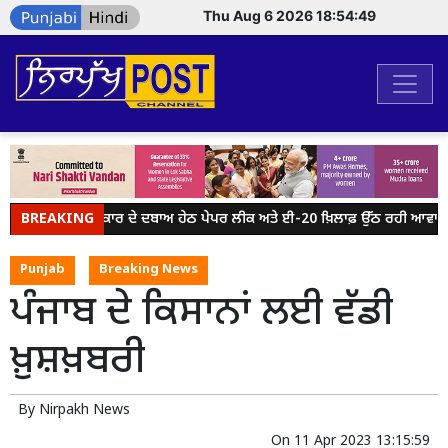
Thu Aug 6 2026 18:54:49
BREAKING
ਮੋਦੀ ਸਰਕਾਰ ਦੇ ਦਬਾਅ ਹੇਠ ਪੇਪਰ ਲੀਕ ਅਤੇ ਈ-20 ਖ਼ਿਲਾਫ਼ ਉੱਠ ਰਹੀ ਆਵਾਜ਼ ਨੂ
Punjab
Breaking News
ਪੰਜਾਬ ਦੇ ਕਿਸਾਨਾਂ ਲਈ ਵੱਡੀ
ਖ਼ੁਸ਼ਖ਼ਬਰੀ
By
Nirpakh News
On
11 Apr 2023 13:15:59