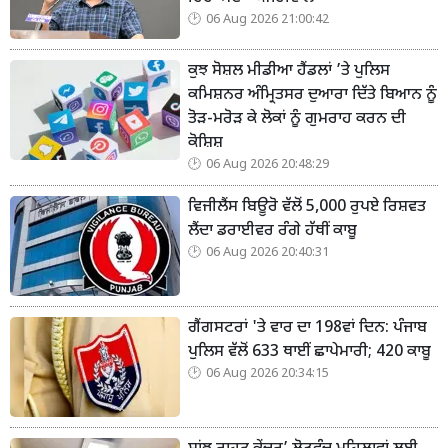
06 Aug 2026 21:00:42
ਕੁਝ ਸੋਸ਼ਲ ਮੀਡੀਆ ਹੈਂਡਲਾਂ ’ਤੇ ਪੁਲਿਸ
ਕਮਿਸ਼ਨਰ ਅੰਮ੍ਰਿਤਸਰ ਦੁਆਰਾ ਦਿੱਤੇ ਬਿਆਨ ਨੂੰ
ਤੋੜ-ਮਰੋੜ ਕੇ ਲੋਕਾਂ ਨੂੰ ਗੁਮਰਾਹ ਕਰਨ ਦੀ
ਕੋਸ਼ਿਸ਼
06 Aug 2026 20:48:29
ਵਿਜੀਲੈਂਸ ਬਿਊਰੋ ਵੱਲੋਂ 5,000 ਰੁਪਏ ਰਿਸ਼ਵਤ
ਲੈਂਦਾ ਡਰਾਈਵਰ ਰੰਗੇ ਹੱਥੀਂ ਕਾਬੂ
06 Aug 2026 20:40:31
ਗੈਂਗਸਟਰਾਂ 'ਤੇ ਵਾਰ ਦਾ 198ਵਾਂ ਦਿਨ: ਪੰਜਾਬ
ਪੁਲਿਸ ਵੱਲੋਂ 633 ਥਾਈਂ ਛਾਪੇਮਾਰੀ; 420 ਕਾਬੂ
06 Aug 2026 20:34:15