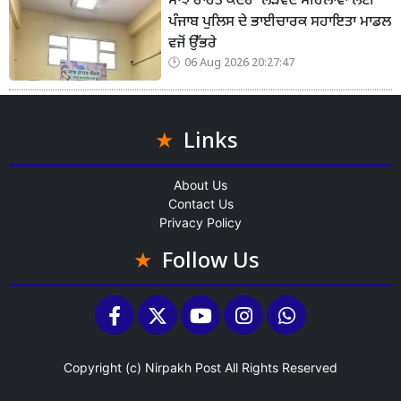
ਸਾਂਝ ਰਾਹਤ ਕੇਂਦਰ’ ਲੋੜਵੰਦ ਮਹਿਲਾਵਾਂ ਲਈ
ਪੰਜਾਬ ਪੁਲਿਸ ਦੇ ਭਾਈਚਾਰਕ ਸਹਾਇਤਾ ਮਾਡਲ
ਵਜੋਂ ਉੱਭਰੇ
06 Aug 2026 20:27:47
Links
About Us
Contact Us
Privacy Policy
Follow Us
Copyright (c)
Nirpakh Post
All Rights Reserved