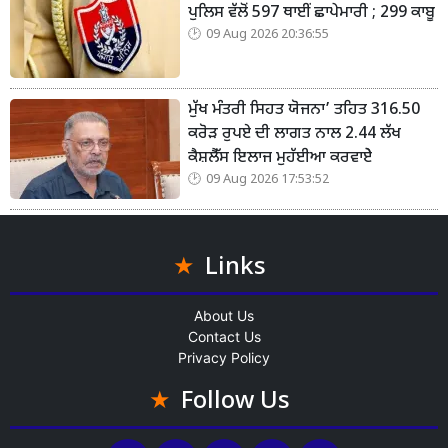
ਪੁਲਿਸ ਵੱਲੋਂ 597 ਥਾਈਂ ਛਾਪੇਮਾਰੀ ; 299 ਕਾਬੂ
09 Aug 2026 20:36:55
ਮੁੱਖ ਮੰਤਰੀ ਸਿਹਤ ਯੋਜਨਾ’ ਤਹਿਤ 316.50
ਕਰੋੜ ਰੁਪਏ ਦੀ ਲਾਗਤ ਨਾਲ 2.44 ਲੱਖ
ਕੈਸ਼ਲੈੱਸ ਇਲਾਜ ਮੁਹੱਈਆ ਕਰਵਾਏੇ
09 Aug 2026 17:53:52
Links
About Us
Contact Us
Privacy Policy
Follow Us