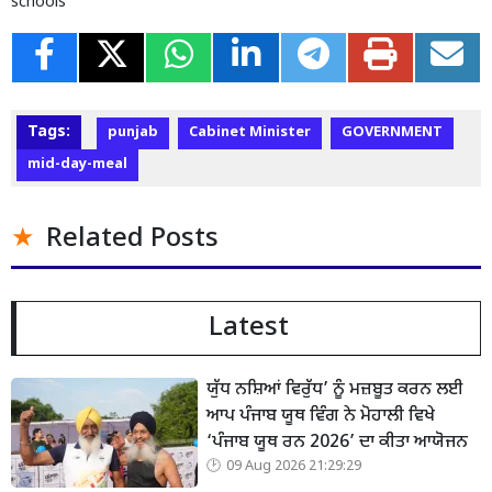
schools
Tags:
punjab
Cabinet Minister
GOVERNMENT
mid-day-meal
Related Posts
Latest
ਯੁੱਧ ਨਸ਼ਿਆਂ ਵਿਰੁੱਧ’ ਨੂੰ ਮਜ਼ਬੂਤ ਕਰਨ ਲਈ
ਆਪ ਪੰਜਾਬ ਯੂਥ ਵਿੰਗ ਨੇ ਮੋਹਾਲੀ ਵਿਖੇ
‘ਪੰਜਾਬ ਯੂਥ ਰਨ 2026’ ਦਾ ਕੀਤਾ ਆਯੋਜਨ
09 Aug 2026 21:29:29