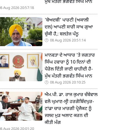
ਮੁੱਖ ਮੰਤਰੀ ਭਗਵੰਤ ਸਿੰਘ ਮਾਨ
08 Aug 2026 20:57:18
‘ਬੇਅਦਬੀ’ ਪਾਰਟੀ (ਅਕਾਲੀ
ਦਲ) ਆਪਣੀ ਸਾਰੀ ਸਾਖ ਗੁਆ
ਚੁੱਕੀ ਹੈ,: ਬਲਤੇਜ ਪੰਨੂ
08 Aug 2026 20:51:14
ਮਾਨਵਤਾ ਦੇ ਆਧਾਰ 'ਤੇ ਜਗਤਾਰ
ਸਿੰਘ ਹਵਾਰਾ ਨੂੰ 10 ਦਿਨਾਂ ਦੀ
ਪੈਰੋਲ ਦਿੱਤੀ ਜਾਣੀ ਚਾਹੀਦੀ ਹੈ-
ਮੁੱਖ ਮੰਤਰੀ ਭਗਵੰਤ ਸਿੰਘ ਮਾਨ
08 Aug 2026 20:10:25
ਐਮ.ਪੀ. ਡਾ. ਰਾਜ ਕੁਮਾਰ ਚੱਬੇਵਾਲ
ਵਲੋ ਘੁਮਾਣ-ਸ੍ਰੀ ਹਰਗੋਬਿੰਦਪੁਰ-
ਟਾਂਡਾ ਚਾਰ ਮਾਰਗੀ ਪ੍ਰੋਜੈਕਟ ਨੂੰ
ਜਲਦ ਮੁੜ ਅਲਾਟ ਕਰਨ ਦੀ
ਕੀਤੀ ਮੰਗ
08 Aug 2026 20:01:20