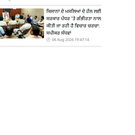
ਕਿਸਾਨਾਂ ਦੇ ਮਸਲਿਆਂ ਦੇ ਹੱਲ ਲਈ
ਸਰਕਾਰ ਪੱਧਰ ’ਤੇ ਗੰਭੀਰਤਾ ਨਾਲ
ਕੀਤੀ ਜਾ ਰਹੀ ਹੈ ਵਿਚਾਰ ਚਰਚਾ:
ਸਪੀਕਰ ਸੰਧਵਾਂ
08 Aug 2026 19:47:14