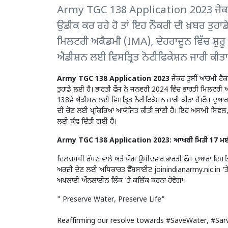
Army TGC 138 Application 2023 ਜੇਕਰ ਤੁ
ਉਡੀਕ ਕਰ ਰਹੇ ਹੋ ਤਾਂ ਇਹ ਨੌਕਰੀ ਦੀ ਖ਼ਬਰ ਤੁਹਾ
ਮਿਲਟਰੀ ਅਕੈਡਮੀ (IMA), ਦੇਹਰਾਦੂਨ ਵਿੱਚ ਸ਼ੁਰੂ 
ਐਡੀਸ਼ਨ ਲਈ ਵਿਸਤ੍ਰਿਤ ਨੋਟੀਫਿਕੇਸ਼ਨ ਜਾਰੀ ਕੀਤਾ
Army TGC 138 Application 2023
ਜੇਕਰ ਤੁਸੀਂ ਆਰਮੀ ਟੈਕ
ਤੁਹਾਡੇ ਲਈ ਹੈ। ਭਾਰਤੀ ਫੌਜ ਨੇ ਜਨਵਰੀ 2024 ਵਿੱਚ ਭਾਰਤੀ ਮਿਲਟਰੀ ਅਕ
138ਵੇਂ ਐਡੀਸ਼ਨ ਲਈ ਵਿਸਤ੍ਰਿਤ ਨੋਟੀਫਿਕੇਸ਼ਨ ਜਾਰੀ ਕੀਤਾ ਹੈ।ਫੌਜ ਦ
ਦੀ ਚੋਣ ਲਈ ਪ੍ਰਕਿਰਿਆ ਆਯੋਜਿਤ ਕੀਤੀ ਜਾਣੀ ਹੈ। ਇਹ ਅਸਾਮੀ ਸਿਵਲ,
ਲਈ ਕੱਢ ਦਿੱਤੀ ਗਈ ਹੈ।
Army TGC 138 Application 2023: ਆਖਰੀ ਮਿਤੀ 17 ਮਈ ਹ
ਦਿਲਚਸਪੀ ਰੱਖਣ ਵਾਲੇ ਅਤੇ ਯੋਗ ਉਮੀਦਵਾਰ ਭਾਰਤੀ ਫੌਜ ਦੁਆਰਾ ਇਸ਼ਤਿ
ਅਰਜ਼ੀ ਦੇਣ ਲਈ ਅਧਿਕਾਰਤ ਵੈੱਬਸਾਈਟ joinindianarmy.nic.in ‘ਤੇ ਜ
ਅਪਲਾਈ ਔਨਲਾਈਨ ਲਿੰਕ ‘ਤੇ ਕਲਿੱਕ ਕਰਨਾ ਹੋਵੇਗਾ।
" Preserve Water, Preserve Life"
Reaffirming our resolve towards
#SaveWater
,
#Sar