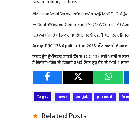
Niwaru military stations.
#MissionAmritSarovar
#IndianArmy
@MoRD_GoI
@a
— SouthWesternCommand_IA (@SWComd_IA)
Apr
ਫਿਰ ਨਵੇਂ ਪੇਜ ‘ਤੇ ਪਹਿਲਾਂ ਰਜਿਸਟ੍ਰੇਸ਼ਨ ਕਰਨੀ ਹੋਵੇਗੀ ਅਤੇ ਫਿਰ 
Army TGC 138 Application 2023: ਕੌਣ ਅਰਜ਼ੀ ਦੇ ਸਕਦਾ 
ਸਿਰਫ਼ ਉਹ ਉਮੀਦਵਾਰ ਭਾਰਤੀ ਫੌਜ ਦੇ TGC-138 ਲਈ ਅਰਜ਼ੀ ਦੇ ਸਕਦੇ ਹਨ 
ਤੋਂ ਇੰਜੀਨੀਅਰਿੰਗ ਦੀ ਡਿਗਰੀ ਹੈ ਅਤੇ ਕੋਰਸ ਸ਼ੁਰੂ ਹੋਣ ਦੀ ਮਿਤੀ 1 ਜਨਵ
Tags:
news
punjab
pm modi
Arm
Related Posts