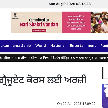
Sun Aug 9 2026 08:12:29
Hukamnama Sahib
World
National
Entertainment
Punj
ਹਿਲਾਂ ਪੰਜਾਬ ਦੀਆਂ ਮੰਡੀਆਂ 'ਚ ਪਿਆ 18 ਲੱਖ ਮੀਟ੍ਰਿਕ ਟਨ ਅਨਾਜ ਦਾ ਪੁਰਾਣਾ ਸਟਾਕ ਚੁੱਕੇਗੀ
ਗ੍ਰੈਜੂਏਟ ਕੋਰਸ ਲਈ ਅਰਜ਼ੀ
On
29 Apr 2023 17:09:09