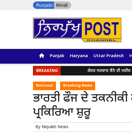
Punjab
Haryana
Uttar Pradesh
BREAKING
ਕੇਂਦਰ ਸਰਕਾਰ ਝੋਨੇ ਦੀ ਖਰੀਦ ਤੋਂ ਪ
National
Breaking News
ਭਾਰਤੀ ਫੌਜ ਦੇ ਤਕਨੀਕੀ 
ਪ੍ਰਕਿਰਿਆ ਸ਼ੁਰੂ
By
Nirpakh News