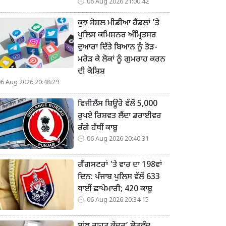
06 Aug 2026 21:00:42
ਕੁਝ ਸੋਸ਼ਲ ਮੀਡੀਆ ਹੈਂਡਲਾਂ ’ਤੇ
ਪੁਲਿਸ ਕਮਿਸ਼ਨਰ ਅੰਮ੍ਰਿਤਸਰ
ਦੁਆਰਾ ਦਿੱਤੇ ਬਿਆਨ ਨੂੰ ਤੋੜ-
ਮਰੋੜ ਕੇ ਲੋਕਾਂ ਨੂੰ ਗੁਮਰਾਹ ਕਰਨ
ਦੀ ਕੋਸ਼ਿਸ਼
06 Aug 2026 20:48:29
ਵਿਜੀਲੈਂਸ ਬਿਊਰੋ ਵੱਲੋਂ 5,000
ਰੁਪਏ ਰਿਸ਼ਵਤ ਲੈਂਦਾ ਡਰਾਈਵਰ
ਰੰਗੇ ਹੱਥੀਂ ਕਾਬੂ
06 Aug 2026 20:40:31
ਗੈਂਗਸਟਰਾਂ 'ਤੇ ਵਾਰ ਦਾ 198ਵਾਂ
ਦਿਨ: ਪੰਜਾਬ ਪੁਲਿਸ ਵੱਲੋਂ 633
ਥਾਈਂ ਛਾਪੇਮਾਰੀ; 420 ਕਾਬੂ
06 Aug 2026 20:34:15