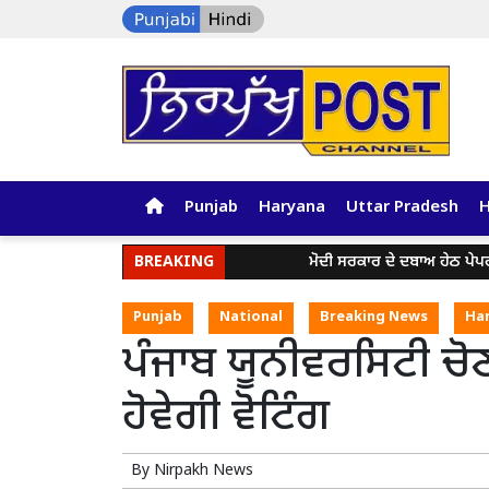
Punjab
Haryana
Uttar Pradesh
BREAKING
ਮੋਦੀ ਸਰਕਾਰ ਦੇ ਦਬਾਅ ਹੇਠ ਪੇਪਰ ਲੀਕ ਅਤੇ
Punjab
National
Breaking News
Ha
ਪੰਜਾਬ ਯੂਨੀਵਰਸਿਟੀ ਚੋ
ਹੋਵੇਗੀ ਵੋਟਿੰਗ
By
Nirpakh News