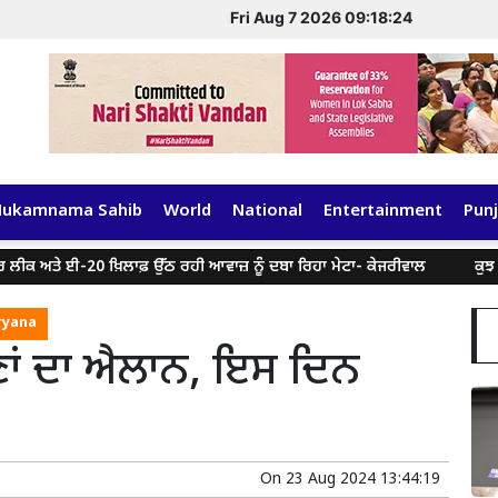
Fri Aug 7 2026 09:18:24
Hukamnama Sahib
World
National
Entertainment
Punj
 ਈ-20 ਖ਼ਿਲਾਫ਼ ਉੱਠ ਰਹੀ ਆਵਾਜ਼ ਨੂੰ ਦਬਾ ਰਿਹਾ ਮੇਟਾ- ਕੇਜਰੀਵਾਲ
ਕੁਝ ਸੋਸ਼ਲ ਮੀਡ
ryana
ਣਾਂ ਦਾ ਐਲਾਨ, ਇਸ ਦਿਨ
On
23 Aug 2024 13:44:19