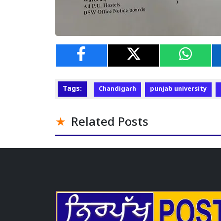
Tags:
Chandigarh
punjab university
Related Posts