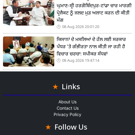
ਘੁਮਾਣ-ਸ੍ਰੀ ਹਰਗੋਬਿੰਦਪੁਰ-ਟਾਂਡਾ ਚਾਰ ਮਾਰਗੀ
ਪ੍ਰੋਜੈਕਟ ਨੂੰ ਜਲਦ ਮੁੜ ਅਲਾਟ ਕਰਨ ਦੀ ਕੀਤੀ
ਮੰਗ
08 Aug 2026 20:01:20
ਕਿਸਾਨਾਂ ਦੇ ਮਸਲਿਆਂ ਦੇ ਹੱਲ ਲਈ ਸਰਕਾਰ
ਪੱਧਰ ’ਤੇ ਗੰਭੀਰਤਾ ਨਾਲ ਕੀਤੀ ਜਾ ਰਹੀ ਹੈ
ਵਿਚਾਰ ਚਰਚਾ: ਸਪੀਕਰ ਸੰਧਵਾਂ
08 Aug 2026 19:47:14
Links
About Us
Contact Us
Privacy Policy
Follow Us