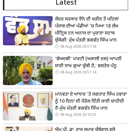
Latest
ਕੇਂਦਰ ਸਰਕਾਰ ਝੋਨੇ ਦੀ ਖਰੀਦ ਤੋਂ ਪਹਿਲਾਂ
ਪੰਜਾਬ ਦੀਆਂ ਮੰਡੀਆਂ 'ਚ ਪਿਆ 18 ਲੱਖ
ਮੀਟ੍ਰਿਕ ਟਨ ਅਨਾਜ ਦਾ ਪੁਰਾਣਾ ਸਟਾਕ
ਚੁੱਕੇਗੀ: ਮੁੱਖ ਮੰਤਰੀ ਭਗਵੰਤ ਸਿੰਘ ਮਾਨ
08 Aug 2026 20:57:18
‘ਬੇਅਦਬੀ’ ਪਾਰਟੀ (ਅਕਾਲੀ ਦਲ) ਆਪਣੀ
ਸਾਰੀ ਸਾਖ ਗੁਆ ਚੁੱਕੀ ਹੈ,: ਬਲਤੇਜ ਪੰਨੂ
08 Aug 2026 20:51:14
ਮਾਨਵਤਾ ਦੇ ਆਧਾਰ 'ਤੇ ਜਗਤਾਰ ਸਿੰਘ ਹਵਾਰਾ
ਨੂੰ 10 ਦਿਨਾਂ ਦੀ ਪੈਰੋਲ ਦਿੱਤੀ ਜਾਣੀ ਚਾਹੀਦੀ
ਹੈ-ਮੁੱਖ ਮੰਤਰੀ ਭਗਵੰਤ ਸਿੰਘ ਮਾਨ
08 Aug 2026 20:10:25
ਐਮ.ਪੀ. ਡਾ. ਰਾਜ ਕੁਮਾਰ ਚੱਬੇਵਾਲ ਵਲੋ