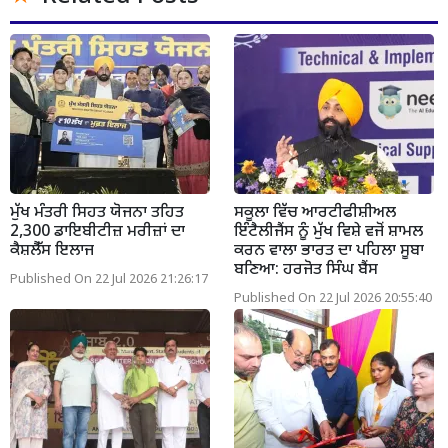
ਮੁੱਖ ਮੰਤਰੀ ਸਿਹਤ ਯੋਜਨਾ ਤਹਿਤ
ਸਕੂਲਾ ਵਿੱਚ ਆਰਟੀਫੀਸ਼ੀਅਲ
2,300 ਡਾਇਬੀਟੀਜ਼ ਮਰੀਜ਼ਾਂ ਦਾ
ਇੰਟੈਲੀਜੈਂਸ ਨੂੰ ਮੁੱਖ ਵਿਸ਼ੇ ਵਜੋਂ ਸ਼ਾਮਲ
ਕੈਸ਼ਲੈੱਸ ਇਲਾਜ
ਕਰਨ ਵਾਲਾ ਭਾਰਤ ਦਾ ਪਹਿਲਾ ਸੂਬਾ
ਬਣਿਆ: ਹਰਜੋਤ ਸਿੰਘ ਬੈਂਸ
Published On 22 Jul 2026 21:26:17
Published On 22 Jul 2026 20:55:40