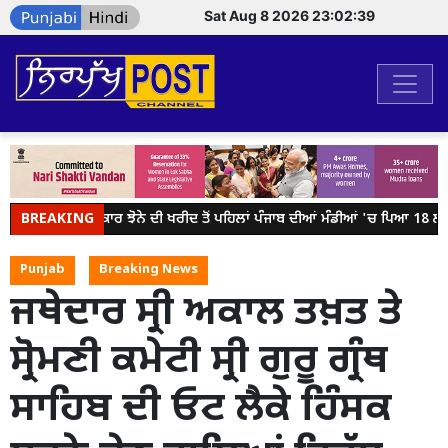
Sat Aug 8 2026 23:02:39
BREAKING
ਕੇਂਦਰ ਸਰਕਾਰ ਝੋਨੇ ਦੀ ਖਰੀਦ ਤੋਂ ਪਹਿਲਾਂ ਪੰਜਾਬ ਦੀਆਂ ਮੰਡੀਆਂ 'ਚ ਪਿਆ 18 ਲੱਖ 
Punjab
Breaking News
ਜਥੇਦਾਰ ਸ੍ਰੀ ਅਕਾਲ ਤਖ਼ਤ ਤੇ
ਸ੍ਰੋਮਣੀ ਕਮੇਟੀ ਸ੍ਰੀ ਗੁਰੂ ਗ੍ਰੰਥ
ਸਾਹਿਬ ਦੀ ਓਟ ਲੈਕੇ ਹਿੰਸਕ